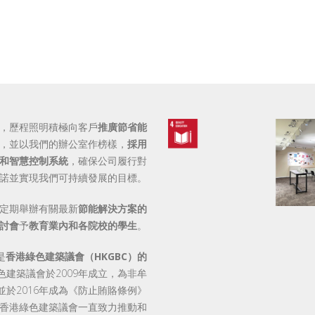
，歷程照明積極向客戶
推廣節省能
，並以我們的辦公室作榜樣，
採用
明和智慧控制系統
，確保公司履行對
諾並實現我們可持續發展的目標。
定期舉辦有關最新
節能解決方案的
討會
予
教育業內和各院校的學生
。
是
香港綠色建築議會（HKGBC）的
色建築議會於2009年成立，為非牟
並於2016年成為《防止賄賂條例》
香港綠色建築議會一直致力推動和