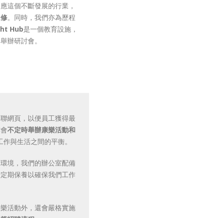
適應這個不斷發展的行業，
進修
。同時，我們亦為歷程
ht Hub
是一個教育設施，
構舉辦研討會。
內聯網頁，以便員工獲得最
亦會
不定時舉辦康樂活動和
工作與生活之間的平衡。
作環境，我們的辦公室配備
行定期保養以確保我們工作
康樂活動外，還會嚴格實施