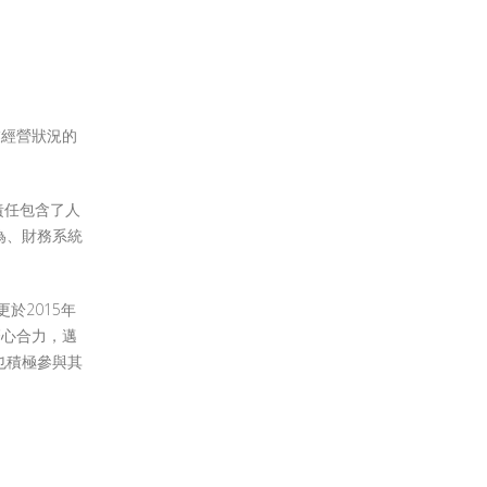
」
業經營狀況的
責任包含了人
為、財務系統
於2015年
家齊心合力，邁
也積極參與其