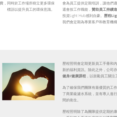
會為員工提供定期培訓，讓他們
費，同時於工作場所樹立更多環保
還會按工作職能，
贊助員工持續
標語以提升員工的環保意識。
投資Light Hub感到自豪。
歷程Lig
我們會定期為專業客戶和教育機
歷程照明會定期更新員工手冊和
新的福利資訊。除此之外，公司
健身/健康課程
，以鼓勵員工關注
為了確保我們團隊有最優質的工
了商業級濾水系統，並有專人進
間的衛生。
歷程照明除了為團隊提供定期的