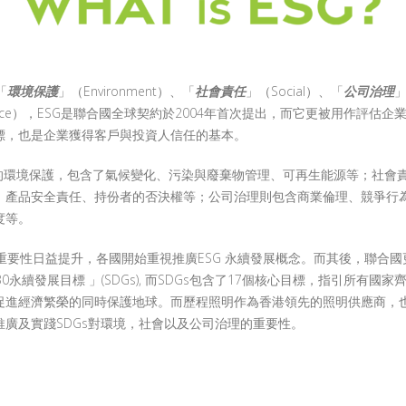
「
環境保護
」（Environment）、「
社會責任
」（Social）、「
公司治理
nance），ESG是聯合國全球契約於2004年首次提出，而它更被用作評估企
標，也是企業獲得客戶與投資人信任的基本。
中的環境保護，包含了氣候變化、污染與廢棄物管理、可再生能源等；社會
、產品安全責任、持份者的否決權等；公司治理則包含商業倫理、競爭行
度等。
的重要性日益提升，各國開始重視推廣ESG 永續發展概念。而其後，聯合國更
30永續發展目標 」(SDGs), 而SDGs包含了17個核心目標，指引所有國
促進經濟繁榮的同時保護地球。而歷程照明作為香港領先的照明供應商，
推廣及實踐SDGs對環境，社會以及公司治理的重要性。