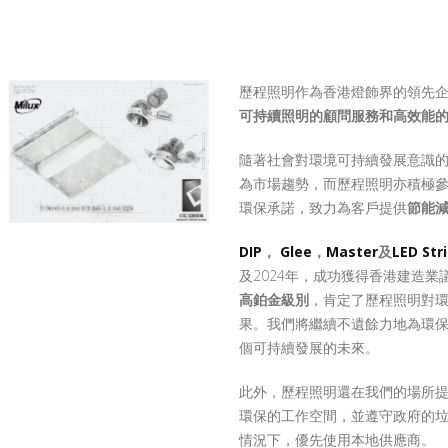
歷程照明作為香港燈飾界的領先
可持續照明的顧問服務和高效能
隨著社會對環境可持續發展意識
為市場趨勢，而歷程照明亦積極
環保承諾，致力為客戶提供
節能
DIP
，
Glee
，
Master
及
LED Str
及2024年，成功獲得香港建造業
高鉑金級別
，肯定了歷程照明對
果。我們將繼續不遺餘力地為環
個可持續發展的未來。
此外，歷程照明還在我們的場所
環保的工作空間，並遵守政府的
情況下，優先使用本地供應商。