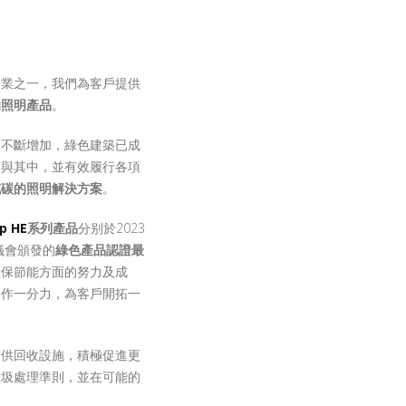
企業之一，我們為客戶提供
的照明產品
。
的不斷增加，綠色建築已成
參與其中，並有效履行各項
減碳的照明解決方案
。
ip HE
系列產品
分别於2023
議會頒發的
綠色產品認證最
環保節能方面的努力及成
保作一分力，為客戶開拓一
提供回收設施，積極促進更
垃圾處理準則，並在可能的