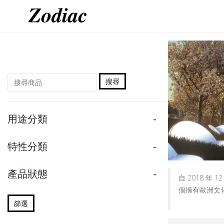
搜尋
用途分類
-
特性分類
-
產品狀態
-
自 2018 年
個擁有歐洲文
篩選