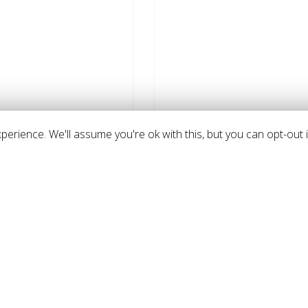
erience. We'll assume you're ok with this, but you can opt-out i