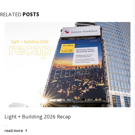
RELATED
POSTS
歷程照明 X One Causeway Bay
...
read more